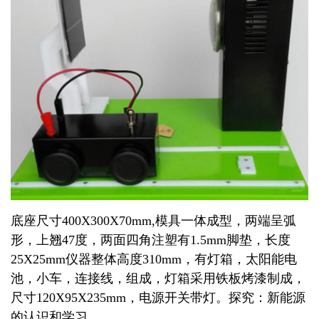
底座尺寸400X300X70mm,模具一体成型，两端呈弧
形，上翘47度，两面四角注塑有1.5mm脚垫，长度
25X25mm
仪器整体高度310mm，有灯箱，太阳能电
池，小车，连接线，组成，灯箱采用铁板烤漆制成，
尺寸120
X
95
X
235mm，电源开关带灯。探究：新能源
的认识和学习。