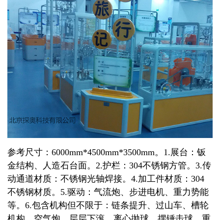
参考尺寸：6000mm*4500mm*3500mm。1.展台：钣
金结构、人造石台面。2.护栏：304不锈钢方管。3.传
动通道材质：不锈钢光轴焊接。4.加工件材质：304
不锈钢材质。5.驱动：气流炮、步进电机、重力势能
等。6.包含机构但不限于：链条提升、过山车、槽轮
机构、空气炮、层层下滚、离心抛球、摆锤击球、重