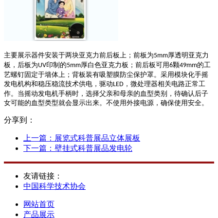
主要展示器件安装于两块亚克力前后板上；前板为
厚透明亚克力
5mm
板，后板为
印制的
厚白色亚克力板；前后板可用
颗
的工
UV
5mm
6
49mm
艺螺钉固定于墙体上；背板装有吸塑膜防尘保护罩。采用模块化手摇
发电机构和稳压稳流技术供电，驱动
，微处理器相关电路正常工
LED
作。当摇动发电机手柄时，选择父亲和母亲的血型类别，待确认后子
女可能的血型类型就会显示出来。不使用外接电源，确保使用安全。
分享到：
上一篇：
展览式科普展品立体展板
下一篇：
壁挂式科普展品发电轮
友请链接：
中国科学技术协会
网站首页
产品展示