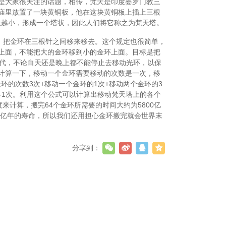
是大家很关注的话题，相传，梵天是印度婆罗门教三
庙里放置了一块黄铜板，他在这块黄铜板上插上三根
上越小，形成一个塔状，因此人们将它称之为梵天塔。
定，把金环在三根针之间移来移去。这个规定也很简单，
上面，不能把大的金环移到小的金环上面。目标是把
一代，不论白天还是晚上都不能停止去移动光环，以保
计算一下，移动一个金环需要移动的次数是一次，移
环的次数3次+移动一个金环的1次+移动两个金环的3
-1次。利用这个公式可以计算出移动梵天塔上的各个
来计算，搬完64个金环所需要的时间大约为5800亿
0亿年的寿命，所以我们还用担心金环搬完就会世界末
分享到：