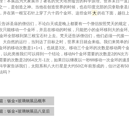
理：本展品为大家展示了著名的梵天塔所蕴含的科学原理。世界末日一直
之一，是创造之神。当他在创造世界的时候，也在印度北部的贝拿勒拿圣
，并在第一根宝石针上穿了六十四个金环。这些金环
大
的在下面，越往
 梵天告诉圣庙的僧侣们，不论白天或是晚上都要有一个僧侣按照梵天的规
次只能移动一个金环，并且在移动的时候，只能把小的金环移到大的金环
个金环全部移到第三根宝石针上去。梵天还告诉僧侣们，他们必须一代接
、大自然的运行，当到达了目标之时，世界末日就会来临。我们来简单的
金环的移动次数是1+1+1，也就是3次。移动三个金环的次数是移动两个金
次，以此类推我们可以得到一个结论，移动N个金环需要的次数是2的N次方
需要的次数是2的64次方-1次，如果日以继夜以一秒钟移动一次金环的速度
科学家告诉我们，太阳系和八大行星是大约50亿年前形成的，估计还有5
法吗？
篇：
钣金+玻璃钢展品概率
篇：
钣金+玻璃钢展品八皇后