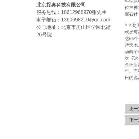
科学原
北京探奥科技有限公司
位主神
服务热线：18612968970
张先生
宝石针
电子邮箱：1360698210@qq.com
? ?
公司地址：北京市房山区学园北街
就是每
26号院
这64
持天地
动两个
次=7
金环所
年。而
日的说
上一
下一