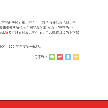
，上方的两块镜面相互垂直，下方的两块镜面也相互垂
和相邻两块镜子之间能反射出“立方体”完整的一个
方体
顶
多可以同时看见三个面，所以随着斜板的上下移
0°、120°等角度试一试吧。
分享到：