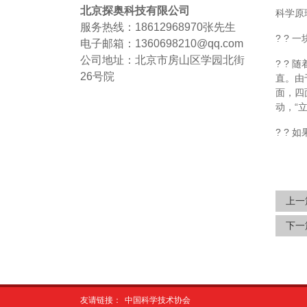
北京探奥科技有限公司
科学原
服务热线：18612968970
张先生
? ?
电子邮箱：1360698210@qq.com
公司地址：北京市房山区学园北街
? ?
26号院
直。由
面，四
动，“
? ?
上一
下一
友请链接：
中国科学技术协会