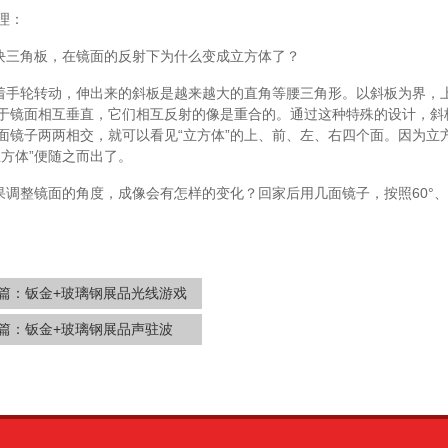
理：
 一块三角板，在镜面的反射下为什么变成立方体了？
 随着手轮转动，伸出来的斜板是越来越大的直角等腰三角形。以斜板为界
于镜面相互垂直，它们相互反射的像是重合的。通过这种特殊的设计，斜板
面镜子两两相交，就可以看见“立方体”的上、前、左、右四个面。因为立
立方体”便随之而出了。
 如果调整镜面的角度，成像会有怎样的变化？回家后用几面镜子，按照60°、9
篇：
钣金+玻璃钢展品光线游戏
篇：
钣金+玻璃钢展品声驻波