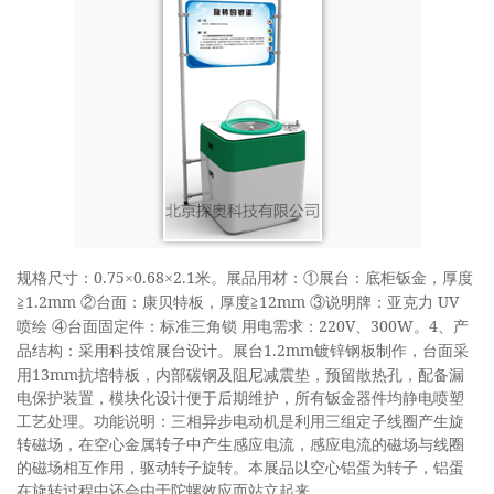
0.75
0.68
2.1
规格尺寸：
×
×
米。展品用材：①展台：底柜钣金，厚度
1.2mm
12mm
UV
≧
②台面：康贝特板，厚度≧
③说明牌：亚克力
220V
300W
4
喷绘
④台面固定件：标准三角锁
用电需求：
、
。
、产
1.2mm
品结构：采用科技馆展台设计。展台
镀锌钢板制作，台面采
13mm
用
抗培特板，内部碳钢及阻尼减震垫，预留散热孔，配备漏
电保护装置，模块化设计便于后期维护，所有钣金器件均静电喷塑
工艺处理。功能说明：三相异步电动机是利用三组定子线圈产生旋
转磁场，在空心金属转子中产生感应电流，感应电流的磁场与线圈
的磁场相互作用，驱动转子旋转。本展品以空心铝蛋为转子，铝蛋
在旋转过程中还会由于陀螺效应而站立起来。