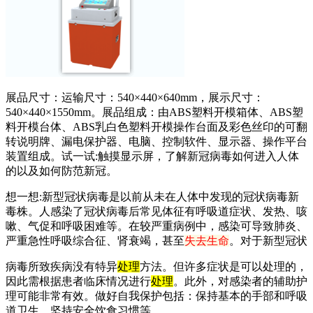
展品尺寸：运输尺寸：540×440×640mm，展示尺寸：
540×440×1550mm。展品组成：由ABS塑料开模箱体、ABS塑
料开模台体、ABS乳白色塑料开模操作台面及彩色丝印的可翻
转说明牌、漏电保护器、电脑、控制软件、显示器、操作平台
装置组成。试一试:触摸显示屏，了解新冠病毒如何进入人体
的以及如何防范新冠。
想一想:新型冠状病毒是以前从未在人体中发现的冠状病毒新
毒株。人感染了冠状病毒后常见体征有呼吸道症状、发热、咳
嗽、气促和呼吸困难等。在较严重病例中，感染可导致肺炎、
严重急性呼吸综合征、肾衰竭，甚至
失去生命
。对于新型冠状
病毒所致疾病没有特异
处理
方法。但许多症状是可以处理的，
因此需根据患者临床情况进行
处理
。此外，对感染者的辅助护
理可能非常有效。做好自我保护包括：保持基本的手部和呼吸
道卫生，坚持安全饮食习惯等。