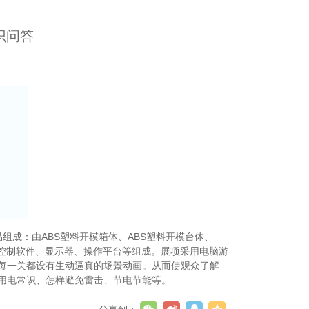
识问答
。展品组成：由ABS塑料开模箱体、ABS塑料开模台体、
、控制软件、显示器、操作平台等组成。展项采用电脑游
每一关都设有生动逼真的场景动画。从而使观众了解
用电常识、怎样避免雷击、节电节能等。