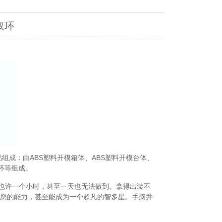
取环
。展品组成：由ABS塑料开模箱体、ABS塑料开模台体、
环等组成。
也许一个小时，甚至一天也无法做到。拿得出装不
强您的能力，甚至能成为一个超凡的智多星。手脑并