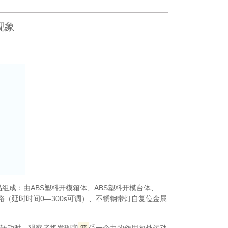
现象
。展品组成：由ABS塑料开模箱体、ABS塑料开模台体、
（延时时间0—300s可调）、不锈钢带灯自复位金属