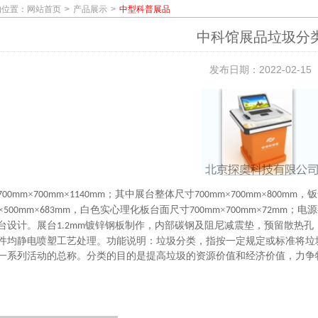
的位置：
网站首页
产品展示
中型科普展品
中科馆展品垃圾分
发布日期：2022-02-15
×
×
；其中展台整体尺寸
×
×
，钣
700mm
700mm
1140mm
700mm
700mm
800mm
×
×
，白色实心理化板台面尺寸
×
×
；电源
500mm
683mm
700mm
700mm
72mm
台设计。展台
镀锌钢板制作，内部碳钢及阻尼减震垫，预留散热孔
1.2mm
件均静电喷塑工艺处理。功能说明：垃圾分类，指按一定规定或标准将垃
一系列活动的总称。分类的目的是提高垃圾的资源价值和经济价值，力争