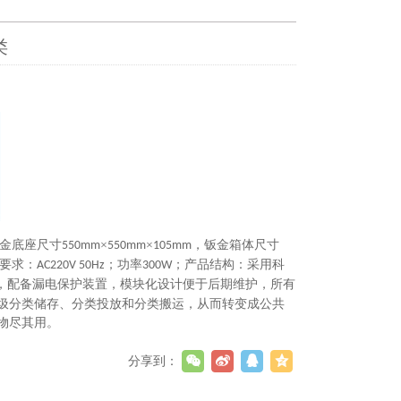
类
金底座尺寸
×
×
，钣金箱体尺寸
550mm
550mm
105mm
要求：
；功率
；产品结构：采用科
AC220V 50Hz
300W
，配备漏电保护装置，模块化设计便于后期维护，所有
圾分类储存、分类投放和分类搬运，从而转变成公共
物尽其用。
分享到：