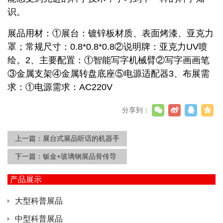
识。
展品用材：①展台：镀锌板材质、表面烤漆、亚克力
罩；常规尺寸：0.8*0.8*0.8②说明牌：亚克力UV喷
绘。2、主要配置：①智能写字机械臂②写字画画笔
③金属支架④金属转盘底座⑤电源适配器3、布展需
求：①电源需求：AC220V
分享到：
上一篇：
展台式展品听话的机器手
下一篇：
钣金+玻璃钢展品骨传导
产品展示
大型科普展品
中型科普展品